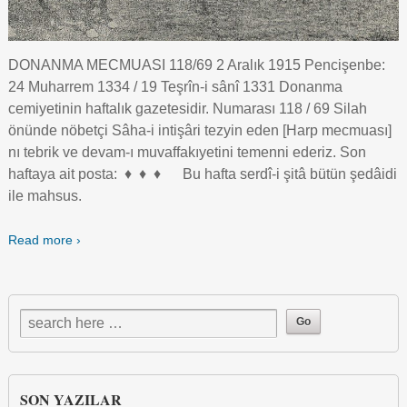
DONANMA MECMUASI 118/69 2 Aralık 1915 Pencişenbe:
24 Muharrem 1334 / 19 Teşrîn-i sânî 1331 Donanma
cemiyetinin haftalık gazetesidir. Numarası 118 / 69 Silah
önünde nöbetçi Sâha-i intişâri tezyin eden [Harp mecmuası]
nı tebrik ve devam-ı muvaffakıyetini temenni ederiz. Son
haftaya ait posta: ♦ ♦ ♦ Bu hafta serdî-i şitâ bütün şedâidi
ile mahsus.
Read more ›
SON YAZILAR