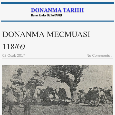
DONANMA MECMUASI
118/69
02 Ocak 2017
No Comments ↓