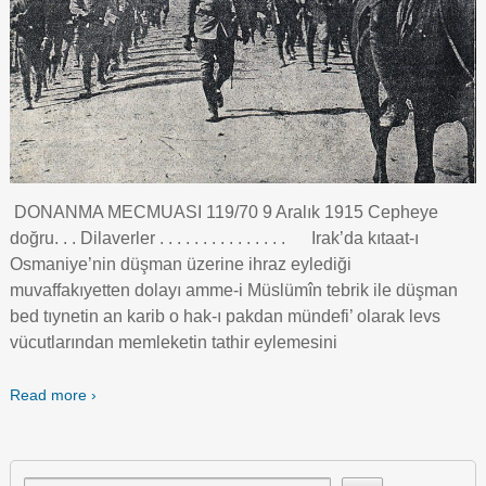
DONANMA MECMUASI 119/70 9 Aralık 1915 Cepheye
doğru. . . Dilaverler . . . . . . . . . . . . . . . Irak’da kıtaat-ı
Osmaniye’nin düşman üzerine ihraz eylediği
muvaffakıyetten dolayı amme-i Müslümîn tebrik ile düşman
bed tıynetin an karib o hak-ı pakdan mündefi’ olarak levs
vücutlarından memleketin tathir eylemesini
Read more ›