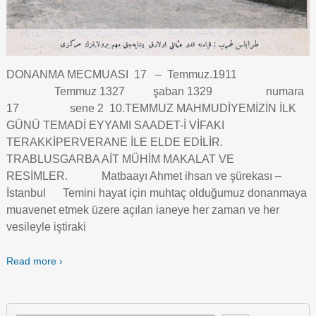
DONANMA MECMUASI 17 – Temmuz.1911
Temmuz 1327 şaban 1329 numara
17 sene 2 10.TEMMUZ MAHMUDİYEMİZİN İLK
GÜNÜ TEMADİ EYYAMI SAADET-İ VİFAKI
TERAKKİPERVERANE İLE ELDE EDİLİR.
TRABLUSGARBA AİT MÜHİM MAKALAT VE
RESİMLER. Matbaayı Ahmet ihsan ve şürekası –
İstanbul Temini hayat için muhtaç olduğumuz donanmaya
muavenet etmek üzere açılan ianeye her zaman ve her
vesileyle iştiraki
Read more ›