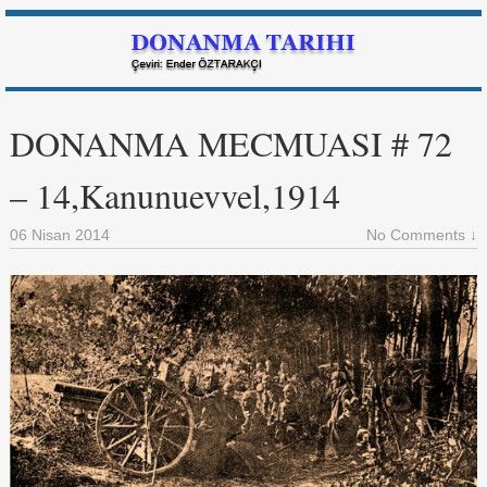
DONANMA MECMUASI # 72
– 14,Kanunuevvel,1914
06 Nisan 2014
No Comments ↓