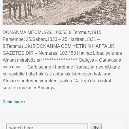
DONANMA MECMUASI 103/53 8,Temmuz,1915
Perşembe: 25,Şaban,1333 – 25,Haziran,1331 –
8,Temmuz,1915 DONANMA CEMİYETİNİN HAFTALIK
GAZETESİDİR – Numarası 103 / 53 Hatırat: Libau yolunda
Alman mitralyözleri ******************** Galiçya – Çanakkale
<> <> <> Garb sahne-i harbinde Fransızlar nevmîd-âne
bir savletle hâlâ hakikati anlamak istemeyen kafalarını
Alman siperlerine vururken, şarkta Galiçya’da moskof
sürüleri muzaffer Almanya –
Read more ›