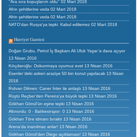
''Ara sıra kopuşlarım oldu''
02 Mart 2018
Afrin şehitlerine veda
02 Mart 2018
Afrin şehitlerine veda
02 Mart 2018
NATO'dan Rusya'ya tepki: Kabul edilemez
02 Mart 2018
Hurriyet Gazetesi
Doğan Grubu, Petrol İş Başkanı Ali Ufuk Yaşar’a dava açıyor
13 Nisan 2016
Kılıçdaroğlu: Dokunmaya oyumuz evet
13 Nisan 2016
Esenler’deki askeri araziye 50 bin konut yapılacak
13 Nisan
2016
Rıdvan Dilmen: Caner İnter ile anlaştı
13 Nisan 2016
Rüştü Reçber'den Pereira'ya büyük tepki
13 Nisan 2016
Gökhan Gönül'ün eşine tepki
13 Nisan 2016
Altınordu: 0 - Balıkesirspor: 0
13 Nisan 2016
Gökhan Töre idmanı bıraktı
13 Nisan 2016
Arena’da inanılmaz anlar!
13 Nisan 2016
Gökhan Gönül'den Diego açıklaması!
13 Nisan 2016