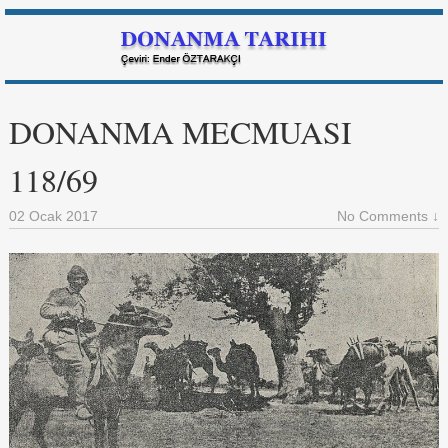
DONANMA MECMUASI
118/69
02 Ocak 2017
No Comments ↓