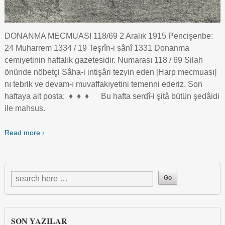
DONANMA MECMUASI 118/69 2 Aralık 1915 Pencişenbe:
24 Muharrem 1334 / 19 Teşrîn-i sânî 1331 Donanma
cemiyetinin haftalık gazetesidir. Numarası 118 / 69 Silah
önünde nöbetçi Sâha-i intişâri tezyin eden [Harp mecmuası]
nı tebrik ve devam-ı muvaffakıyetini temenni ederiz. Son
haftaya ait posta: ♦ ♦ ♦ Bu hafta serdî-i şitâ bütün şedâidi
ile mahsus.
Read more ›
SON YAZILAR