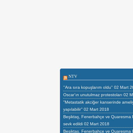
NTV
''Ara sıra kopuşlarım oldu''
02 Mart 2
Oscar'ın unutulmaz protestoları
02 M
"Metastatik akciğer kanserinde ameli
yapılabilir"
02 Mart 2018
Beşiktaş, Fenerbahçe ve Quaresma
sevk edildi
02 Mart 2018
Beşiktaş, Fenerbahçe ve Quaresma