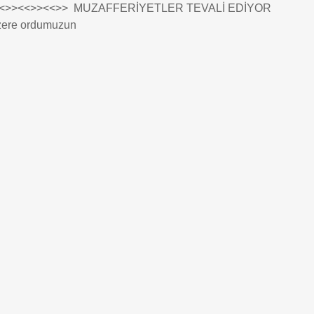
ştır. <<>><<>><<>> MUZAFFERİYETLER TEVALİ EDİYOR
üzere ordumuzun