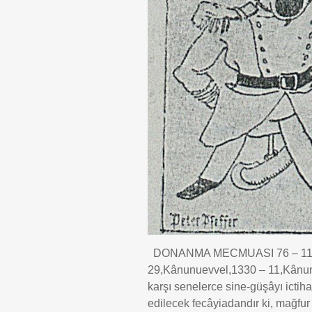
DONANMA MECMUASI 76 – 11,KÂ
29,Kânunuevvel,1330 – 11,Kânun
karşı senelerce sine-güşâyı icti
edilecek fecâyiadandır ki, mağf