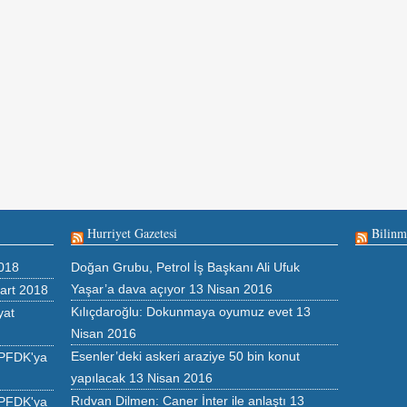
Hurriyet Gazetesi
Bilinm
018
Doğan Grubu, Petrol İş Başkanı Ali Ufuk
Yaşar’a dava açıyor
13 Nisan 2016
art 2018
Kılıçdaroğlu: Dokunmaya oyumuz evet
13
yat
Nisan 2016
Esenler’deki askeri araziye 50 bin konut
 PFDK'ya
yapılacak
13 Nisan 2016
Rıdvan Dilmen: Caner İnter ile anlaştı
13
 PFDK'ya