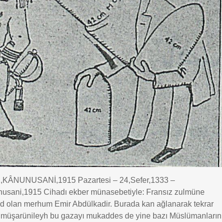
NUNUSANİ,1915 Pazartesi – 24,Sefer,1333 –
usani,1915 Cihadı ekber münasebetiyle: Fransız zulmüne
had olan merhum Emir Abdülkadir. Burada kan ağlanarak tekrar
ur müşarünileyh bu gazayı mukaddes de yine bazı Müslümanların