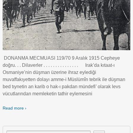
DONANMA MECMUASI 119/70 9 Aralık 1915 Cepheye
doğru. . . Dilaverler . . . . . . . . . . . . . . . Irak’da kıtaat-ı
Osmaniye’nin düşman üzerine ihraz eylediği
muvaffakıyetten dolayı amme-i Müslümîn tebrik ile düşman
bed tıynetin an karib o hak-ı pakdan mündefi’ olarak levs
vücutlarından memleketin tathir eylemesini
Read more ›