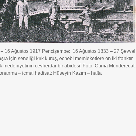
16 Ağustos 1917 Pencişembe: 16 Ağustos 1333 – 27 Şevval
taşra için seneliği kırk kuruş, ecnebi memleketlere on iki franktır.
k medeniyetinin cevherdar bir abidesi] Foto: Cuma Münderecat:
donanma – icmal hadisat: Hüseyin Kazım – hafta