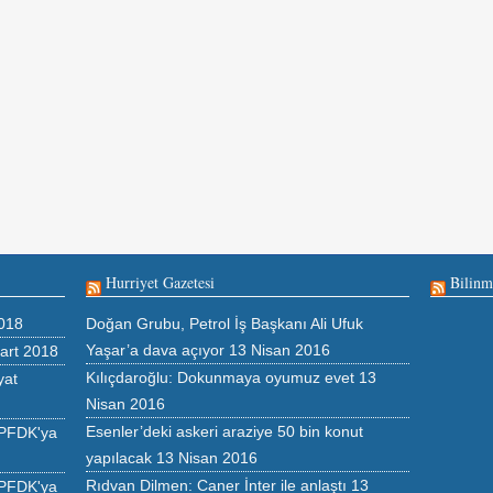
Hurriyet Gazetesi
Bilinm
018
Doğan Grubu, Petrol İş Başkanı Ali Ufuk
Yaşar’a dava açıyor
13 Nisan 2016
art 2018
Kılıçdaroğlu: Dokunmaya oyumuz evet
13
yat
Nisan 2016
Esenler’deki askeri araziye 50 bin konut
 PFDK'ya
yapılacak
13 Nisan 2016
Rıdvan Dilmen: Caner İnter ile anlaştı
13
 PFDK'ya