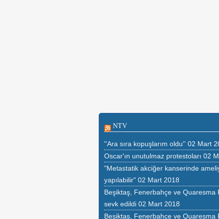
NTV
''Ara sıra kopuşlarım oldu''
02 Mart 2
Oscar'ın unutulmaz protestoları
02 M
"Metastatik akciğer kanserinde ameli
yapılabilir"
02 Mart 2018
Beşiktaş, Fenerbahçe ve Quaresma
sevk edildi
02 Mart 2018
Beşiktaş, Fenerbahçe ve Quaresma