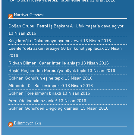
NATO'dan Rusya'ya tepki: Kabul edilemez
02 Mart 2018
Hurriyet Gazetesi
Doğan Grubu, Petrol İş Başkanı Ali Ufuk Yaşar’a dava açıyor
13 Nisan 2016
Kılıçdaroğlu: Dokunmaya oyumuz evet
13 Nisan 2016
Esenler’deki askeri araziye 50 bin konut yapılacak
13 Nisan
2016
Rıdvan Dilmen: Caner İnter ile anlaştı
13 Nisan 2016
Rüştü Reçber'den Pereira'ya büyük tepki
13 Nisan 2016
Gökhan Gönül'ün eşine tepki
13 Nisan 2016
Altınordu: 0 - Balıkesirspor: 0
13 Nisan 2016
Gökhan Töre idmanı bıraktı
13 Nisan 2016
Arena’da inanılmaz anlar!
13 Nisan 2016
Gökhan Gönül'den Diego açıklaması!
13 Nisan 2016
Bilinmeyen akış