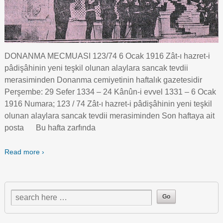
DONANMA MECMUASI 123/74 6 Ocak 1916 Zât-ı hazret-i
pâdişâhinin yeni teşkil olunan alaylara sancak tevdii
merasiminden Donanma cemiyetinin haftalık gazetesidir
Perşembe: 29 Sefer 1334 – 24 Kânûn-i evvel 1331 – 6 Ocak
1916 Numara; 123 / 74 Zât-ı hazret-i pâdişâhinin yeni teşkil
olunan alaylara sancak tevdii merasiminden Son haftaya ait
posta Bu hafta zarfında
Read more ›