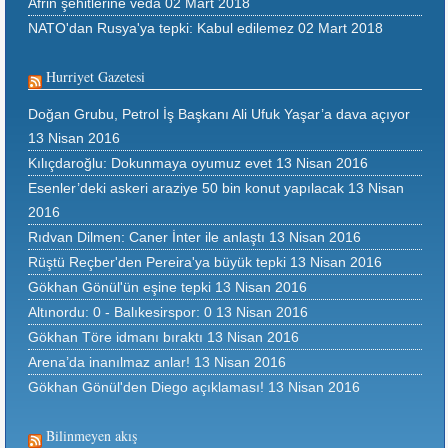
Afrin şehitlerine veda
02 Mart 2018
NATO'dan Rusya'ya tepki: Kabul edilemez
02 Mart 2018
Hurriyet Gazetesi
Doğan Grubu, Petrol İş Başkanı Ali Ufuk Yaşar’a dava açıyor
13 Nisan 2016
Kılıçdaroğlu: Dokunmaya oyumuz evet
13 Nisan 2016
Esenler’deki askeri araziye 50 bin konut yapılacak
13 Nisan
2016
Rıdvan Dilmen: Caner İnter ile anlaştı
13 Nisan 2016
Rüştü Reçber'den Pereira'ya büyük tepki
13 Nisan 2016
Gökhan Gönül'ün eşine tepki
13 Nisan 2016
Altınordu: 0 - Balıkesirspor: 0
13 Nisan 2016
Gökhan Töre idmanı bıraktı
13 Nisan 2016
Arena’da inanılmaz anlar!
13 Nisan 2016
Gökhan Gönül'den Diego açıklaması!
13 Nisan 2016
Bilinmeyen akış