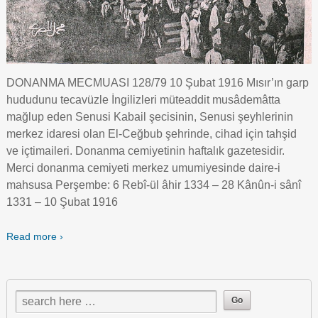
DONANMA MECMUASI 128/79 10 Şubat 1916 Mısır’ın garp
hududunu tecavüzle İngilizleri müteaddit musâdemâtta
mağlup eden Senusi Kabail şecisinin, Senusi şeyhlerinin
merkez idaresi olan El-Ceğbub şehrinde, cihad için tahşid
ve içtimaileri. Donanma cemiyetinin haftalık gazetesidir.
Merci donanma cemiyeti merkez umumiyesinde daire-i
mahsusa Perşembe: 6 Rebî-ül âhir 1334 – 28 Kânûn-i sânî
1331 – 10 Şubat 1916
Read more ›