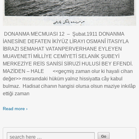
DONANMA MECMUASI 12 – Şubat.1911 DONANMA
İANESİNE DEFATEN İKİYÜZ LİRAYI OSMANÎ İTASIYLA
İBRAZI SEMAHAT VATANPERVERHANE EYLEYEN
MUAVENETİ MİLLİYE CEMİYETİ SELANİK ŞUBEYİ
MERKEZİYE REİS SANİSİ SİRUZİ HULUSİ BEY EFENDİ.
MAZİDEN – HALE <<geçmiş zaman olur ki hayali cihan
değer>> mısraındaki hüküm yalnız hissiyatta cây kabul
bulmaz. Hadisat cihanın hangisi olursa olsun maziye inkılâp
ettiği zaman
Read more ›