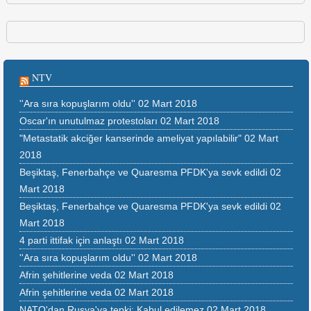
NTV
''Ara sıra kopuşlarım oldu''
02 Mart 2018
Oscar'ın unutulmaz protestoları
02 Mart 2018
"Metastatik akciğer kanserinde ameliyat yapılabilir"
02 Mart
2018
Beşiktaş, Fenerbahçe ve Quaresma PFDK'ya sevk edildi
02
Mart 2018
Beşiktaş, Fenerbahçe ve Quaresma PFDK'ya sevk edildi
02
Mart 2018
4 parti ittifak için anlaştı
02 Mart 2018
''Ara sıra kopuşlarım oldu''
02 Mart 2018
Afrin şehitlerine veda
02 Mart 2018
Afrin şehitlerine veda
02 Mart 2018
NATO'dan Rusya'ya tepki: Kabul edilemez
02 Mart 2018