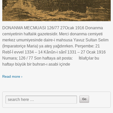
DONANMA MECMUASI 126/77 27Ocak 1916 Donanma
cemiyetinin haftalık gazetesidir. Merci donanma cemiyeti
merkez umumiyesinde daire-i mahsusa Yavuz Sultan Selim
(İmparatoriçe Maria) ya ateş yağdırırken. Perşembe: 21
Rebî-İ evvel 1334 – 14 Kânûn-i sânî 1331 – 27 Ocak 1916
Numara; 126 / 77 Son haftaya ait posta: İtilafçılar bu
haftayı büyük bir buhran-ı asabi içinde
Read more ›