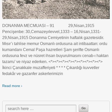
DONANMA MECMUASI – 91 29,Nisan,1915
Pencişenbe: 30,Cemazeyılevvel,1333 – 16,Nisan,1331-
29,Nisan,1915 Donanma Cemiyetinin haftalık gazetesidir.
Mısır’ı tahlise memur Osmanlı ordusuna ait intibaattan: ordu
kumandanı Cemal Paşa hazretleri Şam şerifte Osmanlı
ordusuna fevz ve nüsret ihsan buyurulmasını cenab-ı haktan
tazarru’ ve niyaz ederken. <*><*><*><*><*><*><*><*><*>
İkinci Çanakkale muzafferiyeti * * * * Çıkardığı kuvvetler
fedakâr ve gazanfer askerlerimizin
Read more ›