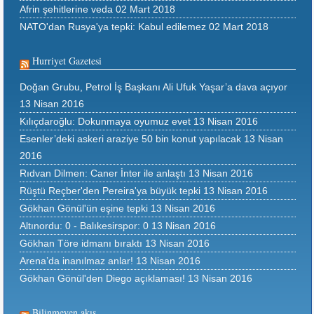
Afrin şehitlerine veda
02 Mart 2018
NATO'dan Rusya'ya tepki: Kabul edilemez
02 Mart 2018
Hurriyet Gazetesi
Doğan Grubu, Petrol İş Başkanı Ali Ufuk Yaşar’a dava açıyor
13 Nisan 2016
Kılıçdaroğlu: Dokunmaya oyumuz evet
13 Nisan 2016
Esenler’deki askeri araziye 50 bin konut yapılacak
13 Nisan
2016
Rıdvan Dilmen: Caner İnter ile anlaştı
13 Nisan 2016
Rüştü Reçber'den Pereira'ya büyük tepki
13 Nisan 2016
Gökhan Gönül'ün eşine tepki
13 Nisan 2016
Altınordu: 0 - Balıkesirspor: 0
13 Nisan 2016
Gökhan Töre idmanı bıraktı
13 Nisan 2016
Arena’da inanılmaz anlar!
13 Nisan 2016
Gökhan Gönül'den Diego açıklaması!
13 Nisan 2016
Bilinmeyen akış