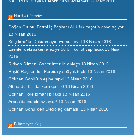
NATO'dan Rusya'ya tepki: Kabul edilemez
02 Mart 2018
Hurriyet Gazetesi
Doğan Grubu, Petrol İş Başkanı Ali Ufuk Yaşar’a dava açıyor
13 Nisan 2016
Kılıçdaroğlu: Dokunmaya oyumuz evet
13 Nisan 2016
Esenler’deki askeri araziye 50 bin konut yapılacak
13 Nisan
2016
Rıdvan Dilmen: Caner İnter ile anlaştı
13 Nisan 2016
Rüştü Reçber'den Pereira'ya büyük tepki
13 Nisan 2016
Gökhan Gönül'ün eşine tepki
13 Nisan 2016
Altınordu: 0 - Balıkesirspor: 0
13 Nisan 2016
Gökhan Töre idmanı bıraktı
13 Nisan 2016
Arena’da inanılmaz anlar!
13 Nisan 2016
Gökhan Gönül'den Diego açıklaması!
13 Nisan 2016
Bilinmeyen akış