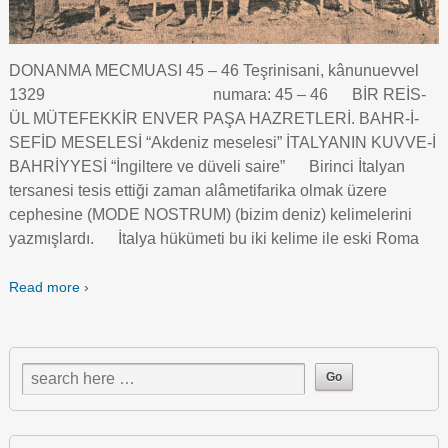
DONANMA MECMUASI 45 – 46 Teşrinisani, kânunuevvel
1329 numara: 45 – 46 BİR REİS-
ÜL MÜTEFEKKİR ENVER PAŞA HAZRETLERİ. BAHR-İ-
SEFİD MESELESİ “Akdeniz meselesi” İTALYANIN KUVVE-İ
BAHRİYYESİ “İngiltere ve düveli saire” Birinci İtalyan
tersanesi tesis ettiği zaman alâmetifarika olmak üzere
cephesine (MODE NOSTRUM) (bizim deniz) kelimelerini
yazmışlardı. İtalya hükümeti bu iki kelime ile eski Roma
Read more ›