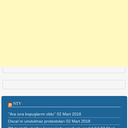
NTV
''Ara sıra kopuşlarım oldu''
02 Mart 2018
Oscar'ın unutulmaz protestoları
02 Mart 2018