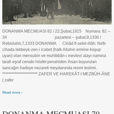
DONANMA MECMUASI 82 / 22,Şubat,1915 Numara: 82 –
34 pazartesi – şubat,9,1330 /
Rebiülahir,7,1333 DONANMA Cihâd fi-sebil-illâh: Nefir
cihada lebbeyk-zen-i icabet (halk Allahın emrine koşup
uyan) olan mensubin ve muhibbân-ı mevlevi alayı namına
tarafı eşraf cenabı hilafet penahiden ihsan buyurulan
sancağın harbiye nezareti meydanında resmi teslimi.
*********************** ZAFER VE HAREKÂT-I MEZBÛH-ÂNE
( zafer
Read more ›
DONANMA MECMUASI 79 –