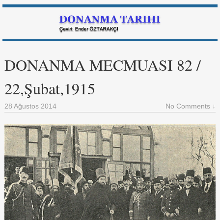
DONANMA MECMUASI 82 /
22,Şubat,1915
28 Ağustos 2014
No Comments ↓