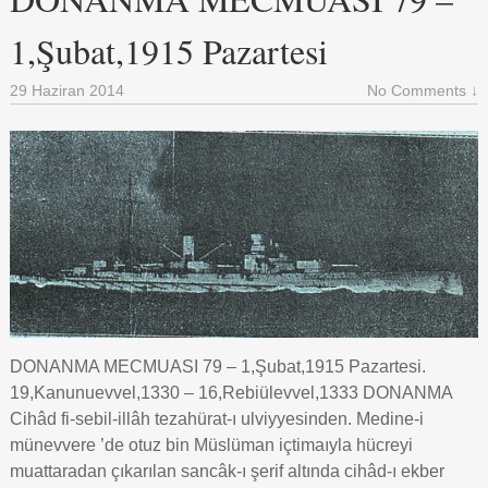
1,Şubat,1915 Pazartesi
29 Haziran 2014
No Comments ↓
DONANMA MECMUASI 79 – 1,Şubat,1915 Pazartesi.
19,Kanunuevvel,1330 – 16,Rebiülevvel,1333 DONANMA
Cihâd fi-sebil-illâh tezahürat-ı ulviyyesinden. Medine-i
münevvere ’de otuz bin Müslüman içtimaıyla hücreyi
muattaradan çıkarılan sancâk-ı şerif altında cihâd-ı ekber