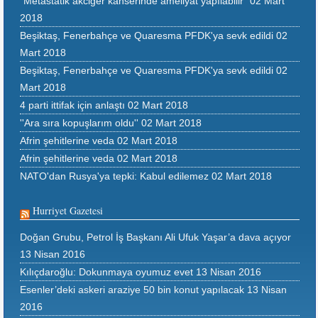
"Metastatik akciğer kanserinde ameliyat yapılabilir"
02 Mart
2018
Beşiktaş, Fenerbahçe ve Quaresma PFDK'ya sevk edildi
02
Mart 2018
Beşiktaş, Fenerbahçe ve Quaresma PFDK'ya sevk edildi
02
Mart 2018
4 parti ittifak için anlaştı
02 Mart 2018
''Ara sıra kopuşlarım oldu''
02 Mart 2018
Afrin şehitlerine veda
02 Mart 2018
Afrin şehitlerine veda
02 Mart 2018
NATO'dan Rusya'ya tepki: Kabul edilemez
02 Mart 2018
Hurriyet Gazetesi
Doğan Grubu, Petrol İş Başkanı Ali Ufuk Yaşar’a dava açıyor
13 Nisan 2016
Kılıçdaroğlu: Dokunmaya oyumuz evet
13 Nisan 2016
Esenler’deki askeri araziye 50 bin konut yapılacak
13 Nisan
2016