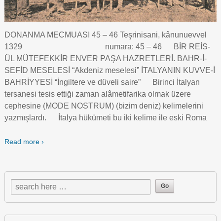
DONANMA MECMUASI 45 – 46 Teşrinisani, kânunuevvel
1329 numara: 45 – 46 BİR REİS-
ÜL MÜTEFEKKİR ENVER PAŞA HAZRETLERİ. BAHR-İ-
SEFİD MESELESİ “Akdeniz meselesi” İTALYANIN KUVVE-İ
BAHRİYYESİ “İngiltere ve düveli saire” Birinci İtalyan
tersanesi tesis ettiği zaman alâmetifarika olmak üzere
cephesine (MODE NOSTRUM) (bizim deniz) kelimelerini
yazmışlardı. İtalya hükümeti bu iki kelime ile eski Roma
Read more ›