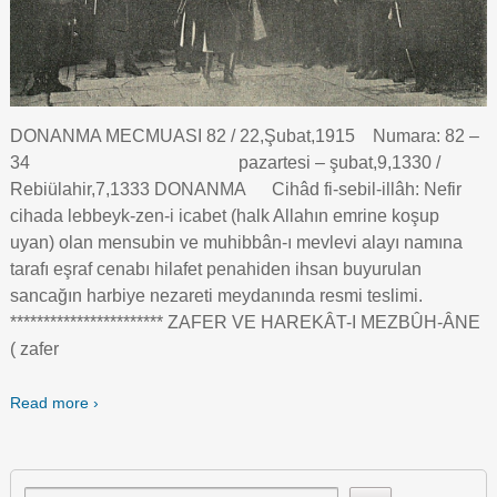
DONANMA MECMUASI 82 / 22,Şubat,1915 Numara: 82 –
34 pazartesi – şubat,9,1330 /
Rebiülahir,7,1333 DONANMA Cihâd fi-sebil-illâh: Nefir
cihada lebbeyk-zen-i icabet (halk Allahın emrine koşup
uyan) olan mensubin ve muhibbân-ı mevlevi alayı namına
tarafı eşraf cenabı hilafet penahiden ihsan buyurulan
sancağın harbiye nezareti meydanında resmi teslimi.
*********************** ZAFER VE HAREKÂT-I MEZBÛH-ÂNE
( zafer
Read more ›