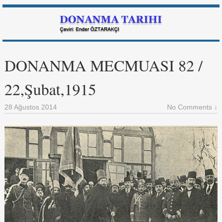
DONANMA MECMUASI 82 /
22,Şubat,1915
28 Ağustos 2014
No Comments ↓