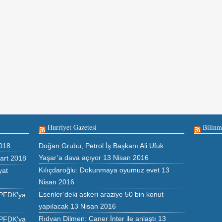
Hurriyet Gazetesi
Bilinm
018
Doğan Grubu, Petrol İş Başkanı Ali Ufuk
Yaşar’a dava açıyor
13 Nisan 2016
art 2018
Kılıçdaroğlu: Dokunmaya oyumuz evet
13
yat
Nisan 2016
Esenler’deki askeri araziye 50 bin konut
 PFDK'ya
yapılacak
13 Nisan 2016
Rıdvan Dilmen: Caner İnter ile anlaştı
13
 PFDK'ya