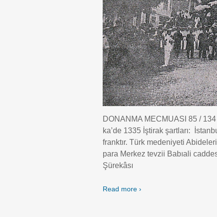
DONANMA MECMUASI 85 / 134 – 3
ka’de 1335 İştirak şartları: İstanb
franktır. Türk medeniyeti Abidel
para Merkez tevzii Babıali cadde
Şürekâsı
Read more ›