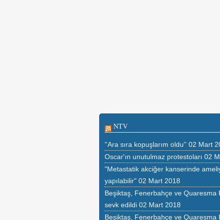
NTV
''Ara sıra kopuşlarım oldu''
02 Mart 2
Oscar'ın unutulmaz protestoları
02 M
"Metastatik akciğer kanserinde ameli
yapılabilir"
02 Mart 2018
Beşiktaş, Fenerbahçe ve Quaresma
sevk edildi
02 Mart 2018
Beşiktaş, Fenerbahçe ve Quaresma