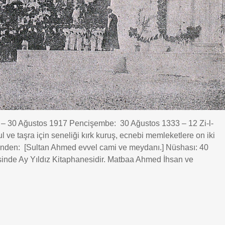
0 Ağustos 1917 Pencişembe: 30 Ağustos 1333 – 12 Zi-l-
ul ve taşra için seneliği kırk kuruş, ecnebi memleketlere on iki
erinden: [Sultan Ahmed evvel cami ve meydanı.] Nüshası: 40
sinde Ay Yıldız Kitaphanesidir. Matbaa Ahmed İhsan ve