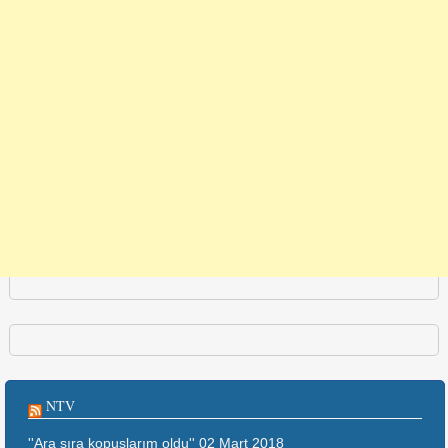
NTV
''Ara sıra kopuşlarım oldu''
02 Mart 2018