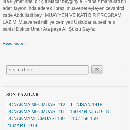
lira kıymetinde bir çift Macar beygiriyle Fransız mamulatı bir
adet fayton ihda ederek ibrazı muavenet eyleyen cevahirci
zade Abdüllatif bey. MUAYYEN VE KATİ BİR PROGRAM
LAZIM Muaveneti milliye cemiyeti Üsküdar şubesi reis
sanisi Doktor Umur Ata paşa Ali Şükrü Sayfa:
Read more ›
SON YAZILAR
DONANMA MECMUASI 112 – 11 NİSAN 1918
DONANMA MECMUASI 111 – 160 4/ Nisan /1918
DONANMAMECMUASI 109 – 110 / 158-159
21.MART.1918