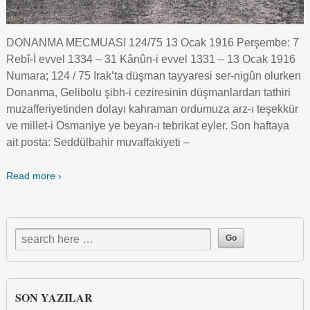
DONANMA MECMUASI 124/75 13 Ocak 1916 Perşembe: 7
Rebî-İ evvel 1334 – 31 Kânûn-i evvel 1331 – 13 Ocak 1916
Numara; 124 / 75 Irak’ta düşman tayyaresi ser-nigûn olurken
Donanma, Gelibolu şibh-i ceziresinin düşmanlardan tathiri
muzafferiyetinden dolayı kahraman ordumuza arz-ı teşekkür
ve millet-i Osmaniye ye beyan-ı tebrikat eyler. Son haftaya
ait posta: Seddülbahir muvaffakiyeti –
Read more ›
SON YAZILAR