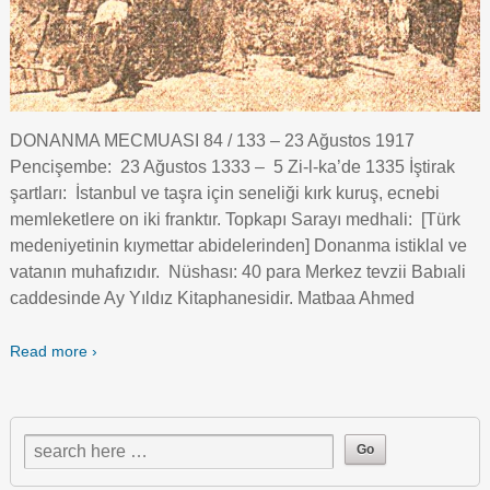
DONANMA MECMUASI 84 / 133 – 23 Ağustos 1917
Pencişembe: 23 Ağustos 1333 – 5 Zi-l-ka’de 1335 İştirak
şartları: İstanbul ve taşra için seneliği kırk kuruş, ecnebi
memleketlere on iki franktır. Topkapı Sarayı medhali: [Türk
medeniyetinin kıymettar abidelerinden] Donanma istiklal ve
vatanın muhafızıdır. Nüshası: 40 para Merkez tevzii Babıali
caddesinde Ay Yıldız Kitaphanesidir. Matbaa Ahmed
Read more ›