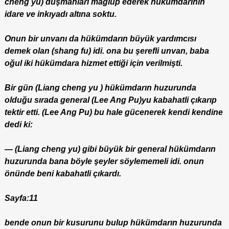
cheng yu) düşmanları mağlup ederek hükümdarının
idare ve inkıyadı altına soktu.
Onun bir unvanı da hükümdarın büyük yardımcısı
demek olan (shang fu) idi. ona bu şerefli unvan, baba
oğul iki hükümdara hizmet ettiği için verilmişti.
Bir gün (Liang cheng yu ) hükümdarın huzurunda
olduğu sırada general (Lee Ang Pu)yu kabahatli çıkarıp
tektir etti. (Lee Ang Pu) bu hale gücenerek kendi kendine
dedi ki:
— (Liang cheng yu) gibi büyük bir general hükümdarın
huzurunda bana böyle şeyler söylememeli idi. onun
önünde beni kabahatli çıkardı.
Sayfa:11
bende onun bir kusurunu bulup hükümdarın huzurunda