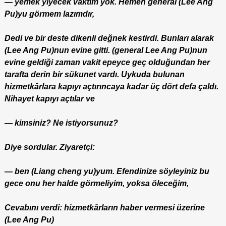
— yemek yiyecek vaktim yok. Hemen generâl (Lee Ang
Pu)yu görmem lazımdır,
Dedi ve bir deste dikenli değnek kestirdi. Bunları alarak
(Lee Ang Pu)nun evine gitti. (general Lee Ang Pu)nun
evine geldiği zaman vakit epeyce geç olduğundan her
tarafta derin bir sükunet vardı. Uykuda bulunan
hizmetkârlara kapıyı açtırıncaya kadar üç dört defa çaldı.
Nihayet kapıyı açtılar ve
— kimsiniz? Ne istiyorsunuz?
Diye sordular. Ziyaretçi:
— ben (Liang cheng yu)yum. Efendinize söyleyiniz bu
gece onu her halde görmeliyim, yoksa öleceğim,
Cevabını verdi: hizmetkârların haber vermesi üzerine
(Lee Ang Pu)