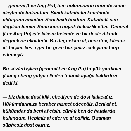
— generâl (Lee Ang Pu), ben hükümdarın önünde senin
aleyhinde bulundum. Şimdi kabahatin kendimde
olduğunu anladım. Seni haklı buldum. Kabahatli sen
değilsin benim. Sana karşı büyük haksızlık ettim. General
(Lee Ang Pu) işte kılıcım belimde ve bir deste dikenli
değnek de elimdedir. Bu değnekleri al, beni döv, kılıcımı
al, başımı kes, eğer bu gece barışmaz isek yarın harp
edemeyiz.
Bu sözleri işiten (general Lee Ang Pu) büyük yardımcı
(Liang cheng yu)yu elinden tutarak ayağa kaldırdı ve
dedi ki:
— biz daima dost idik, ebediyen de dost kalacağız.
Hükümdarımıza beraber hizmet edeceğiz. Beni af et,
hükümdar da beni af etsin, çünkü ben de hatalarda
bulundum. Hepimiz af eder ve af ediliriz. O zaman
şüphesiz dost oluruz.