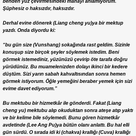
benden yüz çevirmesindeki manayı anlamıyorum.
Şüphesiz o haksızdır, haksızdır.
Derhal evine dönerek (Liang cheng yu)ya bir mektup
yazdı. Onda diyordu ki:
“bu gün size (Vunshang) sokağında rast geldim. Sizinle
konuşup size birçok şeyler söylemek istedim. Beni
görmek istemediniz, yüzünüzü çevirip öte tarafa doğru
yürüdünüz. Bu muamelenizden dolayı ikinci bir kedere
düştüm. Sizi yarın sabah kahvaltısından sonra hemen
görmek istiyorum. Öğle yemeğini beraber yemek için sizi
evime davet ediyorum.”
Bu mektubu bir hizmetkâr ile gönderdi. Fakat (Liang
cheng yu) mektubu alıp okuduktan sonra ateşe atıp yaktı
ve bir kelime bile söylemedi. Bunu gören hizmetkâr
avdetinde (Lee Ang Pu)ya bütün olanı anlattı. Bu hal elli
gün sürdü. O sırada idi ki (chakva) krallığı (Cuva) krallığı