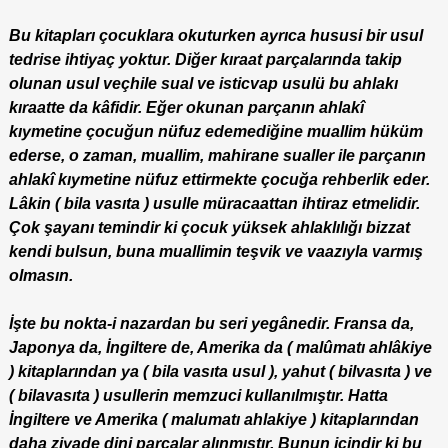
Bu kitapları çocuklara okuturken ayrıca hususi bir usul
tedrise ihtiyaç yoktur. Diğer kıraat parçalarında takip
olunan usul veçhile sual ve isticvap usulü bu ahlakı
kıraatte da kâfidir. Eğer okunan parçanın ahlakî
kıymetine çocuğun nüfuz edemediğine muallim hüküm
ederse, o zaman, muallim, mahirane sualler ile parçanın
ahlakî kıymetine nüfuz ettirmekte çocuğa rehberlik eder.
Lâkin ( bila vasıta ) usulle müracaattan ihtiraz etmelidir.
Çok şayanı temindir ki çocuk yüksek ahlaklılığı bizzat
kendi bulsun, buna muallimin teşvik ve vaazıyla varmış
olmasın.
İşte bu nokta-i nazardan bu seri yegânedir. Fransa da,
Japonya da, İngiltere de, Amerika da ( malûmatı ahlâkiye
) kitaplarından ya ( bila vasıta usul ), yahut ( bilvasıta ) ve
( bilavasıta ) usullerin memzuci kullanılmıştır. Hatta
İngiltere ve Amerika ( malumatı ahlakiye ) kitaplarından
daha ziyade dini parçalar alınmıştır. Bunun içindir ki bu