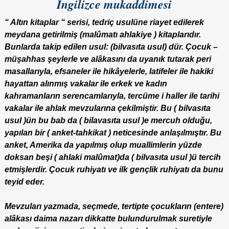
İngilizce mukaddimesi
“ Altın kitaplar “
serisi, tedriç usulüne riayet edilerek
meydana getirilmiş (malûmatı ahlakiye ) kitaplarıdır.
Bunlarda takip edilen usul: (bilvasıta usul) dür. Çocuk –
müşahhas şeylerle ve alâkasını da uyanık tutarak peri
masallarıyla, efsaneler ile hikâyelerle, latifeler ile hakiki
hayattan alınmış vakalar ile erkek ve kadın
kahramanların serencamlarıyla, tercüme i haller ile tarihi
vakalar ile ahlak mevzularına çekilmiştir. Bu ( bilvasıta
usul )ün bu bab da ( bilavasıta usul )e mercuh olduğu,
yapılan bir ( anket-tahkikat ) neticesinde anlaşılmıştır. Bu
anket, Amerika da yapılmış olup muallimlerin yüzde
doksan beşi ( ahlaki malûmat)da ( bilvasıta usul )ü tercih
etmişlerdir. Çocuk ruhiyatı ve ilk gençlik ruhiyatı da bunu
teyid eder.
Mevzuları yazmada, seçmede, tertipte çocukların (entere)
alâkası daima nazarı dikkatte bulundurulmak suretiyle