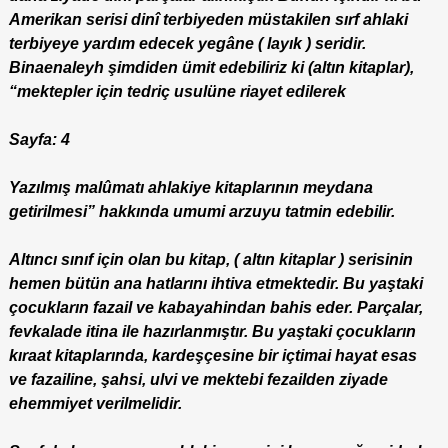
Amerikan serisi dinî terbiyeden müstakilen sırf ahlaki
terbiyeye yardım edecek yegâne ( layık ) seridir.
Binaenaleyh şimdiden ümit edebiliriz ki (altın kitaplar),
“mektepler için tedriç usulüne riayet edilerek
Sayfa: 4
Yazılmış malûmatı ahlakiye kitaplarının meydana
getirilmesi” hakkında umumi arzuyu tatmin edebilir.
Altıncı sınıf için olan bu kitap, ( altın kitaplar ) serisinin
hemen bütün ana hatlarını ihtiva etmektedir. Bu yaştaki
çocukların fazail ve kabayahindan bahis eder. Parçalar,
fevkalade itina ile hazırlanmıştır. Bu yaştaki çocukların
kıraat kitaplarında, kardeşçesine bir içtimai hayat esas
ve fazailine, şahsi, ulvi ve mektebi fezailden ziyade
ehemmiyet verilmelidir.