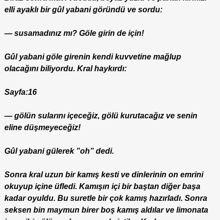
elli ayaklı bir gûl yabani göründü ve sordu:
— susamadınız mı? Göle girin de için!
Gûl yabani göle girenin kendi kuvvetine mağlup
olacağını biliyordu. Kral haykırdı:
Sayfa:16
— gölün sularını içeceğiz, gölü kurutacağız ve senin
eline düşmeyeceğiz!
Gûl yabani gülerek ”oh” dedi.
Sonra kral uzun bir kamış kesti ve dinlerinin on emrini
okuyup içine üfledi. Kamışın içi bir baştan diğer başa
kadar oyuldu. Bu suretle bir çok kamış hazırladı. Sonra
seksen bin maymun birer boş kamış aldılar ve limonata