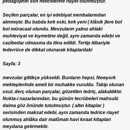
pedagojinin son neticelerine riayet olunmuştur.
Seçilen parçalar, en iyi edebiyat menbalarından
alınmıştır. Bu babda kırk eski, kırk yeni ( klâsik )lere bol
bol müracaat olundu. Mevzuların yalnız ahlaki
muhteviyat ve kıymetine değil, aynı zamanda edebi ve
cazibedar olmasına da itina edildi. Tertip itibariyle
tederrüce de dikkat olunarak kitaplardaki
Sayfa: 3
mevzular gittikçe yükseldi. Bunların hepsi, Newyork
mekteplerinde ameli bir muhakke vuruldu. Takip olunan
usul, derç olunan parçalar, gözetilen tedriç, alakalılıktır.
Nokta-i nazarlarından, bu günün tecrübeleri mahsulü
daima göz önünde tutulmuştur. ( altın kitaplar )
serisinden maksat edebi, aynı zamanda tedrice riayet
olunmuş ahlâka dair malûmatı havi kıraat kitapları
meydana getirmektir.