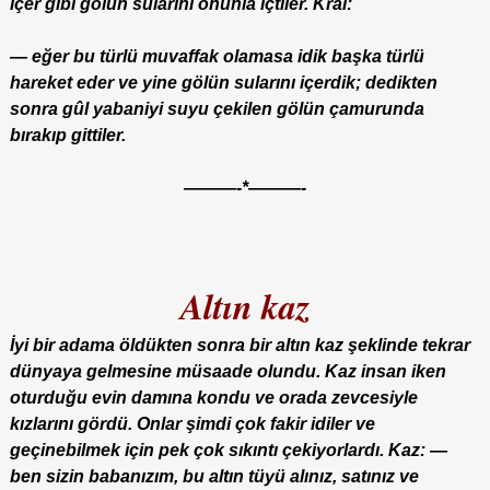
içer gibi gölün sularını onunla içtiler. Kral:
— eğer bu türlü muvaffak olamasa idik başka türlü
hareket eder ve yine gölün sularını içerdik; dedikten
sonra gûl yabaniyi suyu çekilen gölün çamurunda
bırakıp gittiler.
———-*———-
Altın kaz
İyi bir adama öldükten sonra bir altın kaz şeklinde tekrar
dünyaya gelmesine müsaade olundu. Kaz insan iken
oturduğu evin damına kondu ve orada zevcesiyle
kızlarını gördü. Onlar şimdi çok fakir idiler ve
geçinebilmek için pek çok sıkıntı çekiyorlardı. Kaz: —
ben sizin babanızım, bu altın tüyü alınız, satınız ve