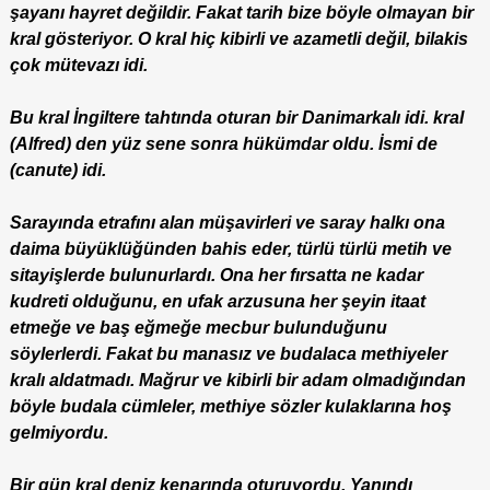
şayanı hayret değildir. Fakat tarih bize böyle olmayan bir
kral gösteriyor. O kral hiç kibirli ve azametli değil, bilakis
çok mütevazı idi.
Bu kral İngiltere tahtında oturan bir Danimarkalı idi. kral
(Alfred) den yüz sene sonra hükümdar oldu. İsmi de
(canute) idi.
Sarayında etrafını alan müşavirleri ve saray halkı ona
daima büyüklüğünden bahis eder, türlü türlü metih ve
sitayişlerde bulunurlardı. Ona her fırsatta ne kadar
kudreti olduğunu, en ufak arzusuna her şeyin itaat
etmeğe ve baş eğmeğe mecbur bulunduğunu
söylerlerdi. Fakat bu manasız ve budalaca methiyeler
kralı aldatmadı. Mağrur ve kibirli bir adam olmadığından
böyle budala cümleler, methiye sözler kulaklarına hoş
gelmiyordu.
Bir gün kral deniz kenarında oturuyordu. Yanındı