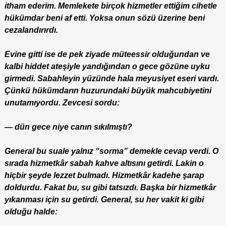
itham ederim. Memlekete birçok hizmetler ettiğim cihetle
hükümdar beni af etti. Yoksa onun sözü üzerine beni
cezalandırırdı.
Evine gitti ise de pek ziyade müteessir olduğundan ve
kalbi hiddet ateşiyle yandığından o gece gözüne uyku
girmedi. Sabahleyin yüzünde hala meyusiyet eseri vardı.
Çünkü hükümdarın huzurundaki büyük mahcubiyetini
unutamıyordu. Zevcesi sordu:
— dün gece niye canın sıkılmıştı?
General bu suale yalnız “sorma” demekle cevap verdi. O
sırada hizmetkâr sabah kahve altısını getirdi. Lakin o
hiçbir şeyde lezzet bulmadı. Hizmetkâr kadehe şarap
doldurdu. Fakat bu, su gibi tatsızdı. Başka bir hizmetkâr
yıkanması için su getirdi. General, su her vakit ki gibi
olduğu halde: