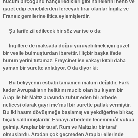
hücum birçoğunu hançerledikleri gibi hanelerini nehb ve
garet edip ecnebilerden ferceyab firar olanlar İngiliz ve
Fransız gemilerine iltica eylemişlerdir.
Şu tarife zil edilecek bir söz var ise o da;
İngiltere de maksada doğru yürüyebilmek için güzel
bir vesile bulmuşturdan ibarettir. Hiçbir başka ifade
bunun yerini tutamaz. Freycinet ise vakayı kıtalı daha
yaman bir surette anlatıyor. O da diyor ki;
Bu beliyyenin esbabı tamamen malum değildir. Fark
kader Avrupalıların helâkını mucib olan bu kıyam bir
Arap ile bir Maltız arasında zuhur eden bir arbede
neticesi olarak gayri me’mul bir surette patlak vermiştir.
Bu iki hasım dövüşmeğe başlamış ve yekdiğerine birkaç
bıçak saldırmışlardır. Esnayı arbedede tecemmüât vukua
gelmiş, Araplar bir taraf, Rum ve Maltızlar bir taraf
olmuşlardır. Aradan çok geçmeden Araplar ellerinde