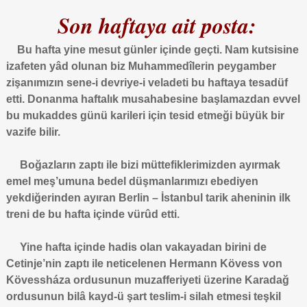
Son haftaya ait posta:
Bu hafta yine mesut günler içinde geçti. Nam kutsisine
izafeten yâd olunan biz Muhammedîlerin peygamber
zişanımızın sene-i devriye-i veladeti bu haftaya tesadüf
etti. Donanma haftalık musahabesine başlamazdan evvel
bu mukaddes günü karileri için tesid etmeği büyük bir
vazife bilir.
Boğazların zaptı ile bizi müttefiklerimizden ayırmak
emel meş’umuna bedel düşmanlarımızı ebediyen
yekdiğerinden ayıran Berlin – İstanbul tarik aheninin ilk
treni de bu hafta içinde vürûd etti.
Yine hafta içinde hadis olan vakayadan birini de
Cetinje’nin zaptı ile neticelenen Hermann Kövess von
Kövessháza ordusunun muzafferiyeti üzerine Karadağ
ordusunun bilâ kayd-ü şart teslim-i silah etmesi teşkil