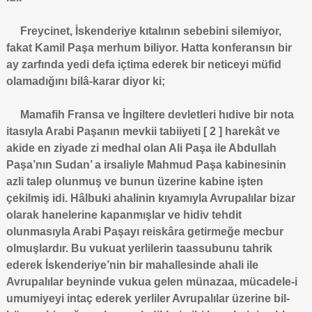
Freycinet, İskenderiye kıtalının sebebini silemiyor,
fakat Kamil Paşa merhum biliyor. Hatta konferansın bir
ay zarfında yedi defa içtima ederek bir neticeyi müfid
olamadığını bilâ-karar diyor ki;
Mamafih Fransa ve İngiltere devletleri hıdive bir nota
itasıyla Arabi Paşanın mevkii tabiiyeti [ 2 ] harekât ve
akide en ziyade zi medhal olan Ali Paşa ile Abdullah
Paşa’nın Sudan’ a irsaliyle Mahmud Paşa kabinesinin
azli talep olunmuş ve bunun üzerine kabine işten
çekilmiş idi. Hâlbuki ahalinin kıyamıyla Avrupalılar bizar
olarak hanelerine kapanmışlar ve hidiv tehdit
olunmasıyla Arabi Paşayı reiskâra getirmeğe mecbur
olmuşlardır. Bu vukuat yerlilerin taassubunu tahrik
ederek İskenderiye’nin bir mahallesinde ahali ile
Avrupalılar beyninde vukua gelen münazaa, mücadele-i
umumiyeyi intaç ederek yerliler Avrupalılar üzerine bil-