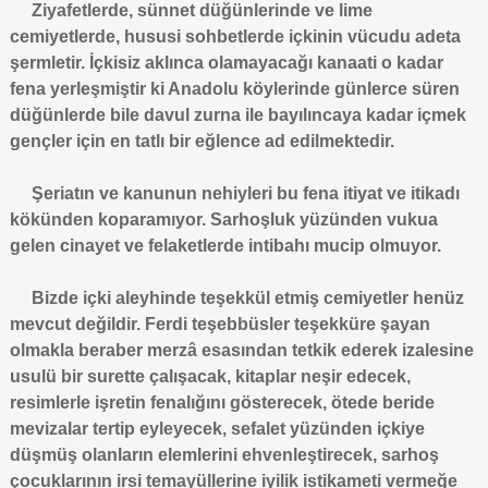
Ziyafetlerde, sünnet düğünlerinde ve lime
cemiyetlerde, hususi sohbetlerde içkinin vücudu adeta
şermletir. İçkisiz aklınca olamayacağı kanaati o kadar
fena yerleşmiştir ki Anadolu köylerinde günlerce süren
düğünlerde bile davul zurna ile bayılıncaya kadar içmek
gençler için en tatlı bir eğlence ad edilmektedir.
Şeriatın ve kanunun nehiyleri bu fena itiyat ve itikadı
kökünden koparamıyor. Sarhoşluk yüzünden vukua
gelen cinayet ve felaketlerde intibahı mucip olmuyor.
Bizde içki aleyhinde teşekkül etmiş cemiyetler henüz
mevcut değildir. Ferdi teşebbüsler teşekküre şayan
olmakla beraber merzâ esasından tetkik ederek izalesine
usulü bir surette çalışacak, kitaplar neşir edecek,
resimlerle işretin fenalığını gösterecek, ötede beride
mevizalar tertip eyleyecek, sefalet yüzünden içkiye
düşmüş olanların elemlerini ehvenleştirecek, sarhoş
çocuklarının irsi temayüllerine iyilik istikameti vermeğe