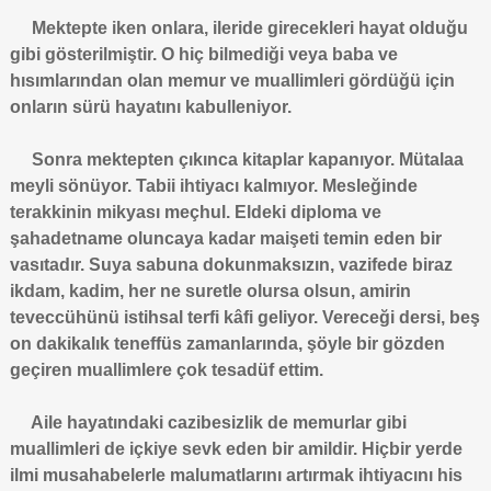
Mektepte iken onlara, ileride girecekleri hayat olduğu
gibi gösterilmiştir. O hiç bilmediği veya baba ve
hısımlarından olan memur ve muallimleri gördüğü için
onların sürü hayatını kabulleniyor.
Sonra mektepten çıkınca kitaplar kapanıyor. Mütalaa
meyli sönüyor. Tabii ihtiyacı kalmıyor. Mesleğinde
terakkinin mikyası meçhul. Eldeki diploma ve
şahadetname oluncaya kadar maişeti temin eden bir
vasıtadır. Suya sabuna dokunmaksızın, vazifede biraz
ikdam, kadim, her ne suretle olursa olsun, amirin
teveccühünü istihsal terfi kâfi geliyor. Vereceği dersi, beş
on dakikalık teneffüs zamanlarında, şöyle bir gözden
geçiren muallimlere çok tesadüf ettim.
Aile hayatındaki cazibesizlik de memurlar gibi
muallimleri de içkiye sevk eden bir amildir. Hiçbir yerde
ilmi musahabelerle malumatlarını artırmak ihtiyacını his