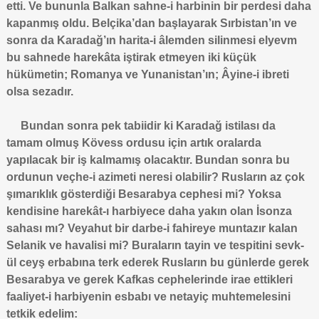
etti. Ve bununla Balkan sahne-i harbinin bir perdesi daha
kapanmış oldu. Belçika’dan başlayarak Sırbistan’ın ve
sonra da Karadağ’ın harita-i âlemden silinmesi elyevm
bu sahnede harekâta iştirak etmeyen iki küçük
hükümetin; Romanya ve Yunanistan’ın; Âyine-i ibreti
olsa sezadır.
Bundan sonra pek tabiidir ki Karadağ istilası da
tamam olmuş Kövess ordusu için artık oralarda
yapılacak bir iş kalmamış olacaktır. Bundan sonra bu
ordunun veçhe-i azimeti neresi olabilir? Rusların az çok
şımarıklık gösterdiği Besarabya cephesi mi? Yoksa
kendisine harekât-ı harbiyece daha yakın olan İsonza
sahası mı? Veyahut bir darbe-i fahireye muntazır kalan
Selanik ve havalisi mi? Buraların tayin ve tespitini sevk-
ül ceyş erbabına terk ederek Rusların bu günlerde gerek
Besarabya ve gerek Kafkas cephelerinde irae ettikleri
faaliyet-i harbiyenin esbabı ve netayiç muhtemelesini
tetkik edelim: