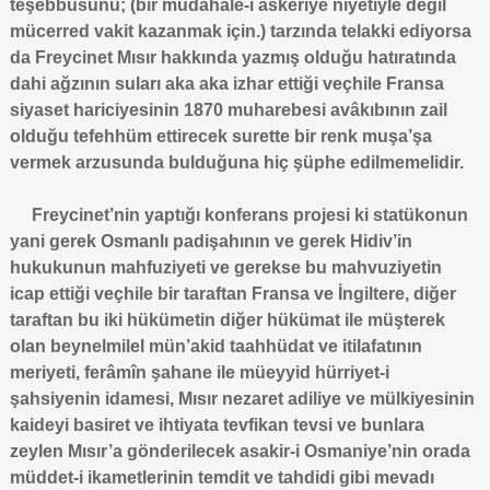
teşebbüsünü; (bir müdahale-i askeriye niyetiyle değil
mücerred vakit kazanmak için.) tarzında telakki ediyorsa
da Freycinet Mısır hakkında yazmış olduğu hatıratında
dahi ağzının suları aka aka izhar ettiği veçhile Fransa
siyaset hariciyesinin 1870 muharebesi avâkıbının zail
olduğu tefehhüm ettirecek surette bir renk muşa’şa
vermek arzusunda bulduğuna hiç şüphe edilmemelidir.
Freycinet’nin yaptığı konferans projesi ki statükonun
yani gerek Osmanlı padişahının ve gerek Hidiv’in
hukukunun mahfuziyeti ve gerekse bu mahvuziyetin
icap ettiği veçhile bir taraftan Fransa ve İngiltere, diğer
taraftan bu iki hükümetin diğer hükümat ile müşterek
olan beynelmilel mün’akid taahhüdat ve itilafatının
meriyeti, ferâmîn şahane ile müeyyid hürriyet-i
şahsiyenin idamesi, Mısır nezaret adiliye ve mülkiyesinin
kaideyi basiret ve ihtiyata tevfikan tevsi ve bunlara
zeylen Mısır’a gönderilecek asakir-i Osmaniye’nin orada
müddet-i ikametlerinin temdit ve tahdidi gibi mevadı