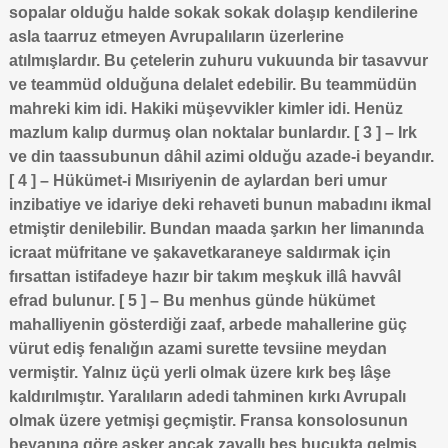
sopalar olduğu halde sokak sokak dolaşıp kendilerine
asla taarruz etmeyen Avrupalıların üzerlerine
atılmışlardır. Bu çetelerin zuhuru vukuunda bir tasavvur
ve teammüd olduğuna delalet edebilir. Bu teammüdün
mahreki kim idi. Hakiki müşevvikler kimler idi. Henüz
mazlum kalıp durmuş olan noktalar bunlardır. [ 3 ] – Irk
ve din taassubunun dâhil azimi olduğu azade-i beyandır.
[ 4 ] – Hükümet-i Mısıriyenin de aylardan beri umur
inzibatiye ve idariye deki rehaveti bunun mabadını ikmal
etmiştir denilebilir. Bundan maada şarkın her limanında
icraat müfritane ve şakavetkaraneye saldırmak için
fırsattan istifadeye hazır bir takım meşkuk illâ havvâl
efrad bulunur. [ 5 ] – Bu menhus günde hükümet
mahalliyenin gösterdiği zaaf, arbede mahallerine güç
vürut ediş fenalığın azami surette tevsiine meydan
vermiştir. Yalnız üçü yerli olmak üzere kırk beş lâşe
kaldırılmıştır. Yaralıların adedi tahminen kırkı Avrupalı
olmak üzere yetmişi geçmiştir. Fransa konsolosunun
beyanına göre asker ancak zavallı beş buçukta gelmiş