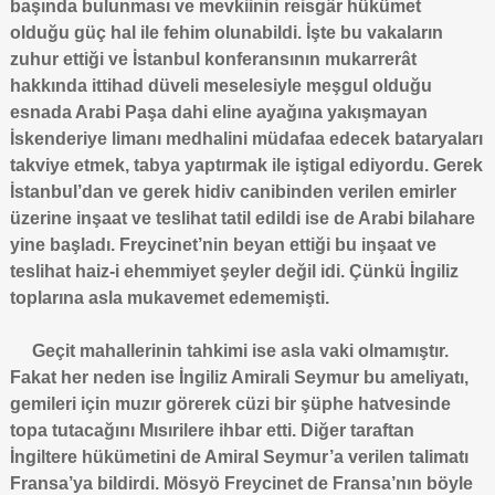
başında bulunması ve mevkiinin reisgâr hükümet
olduğu güç hal ile fehim olunabildi. İşte bu vakaların
zuhur ettiği ve İstanbul konferansının mukarrerât
hakkında ittihad düveli meselesiyle meşgul olduğu
esnada Arabi Paşa dahi eline ayağına yakışmayan
İskenderiye limanı medhalini müdafaa edecek bataryaları
takviye etmek, tabya yaptırmak ile iştigal ediyordu. Gerek
İstanbul’dan ve gerek hidiv canibinden verilen emirler
üzerine inşaat ve teslihat tatil edildi ise de Arabi bilahare
yine başladı. Freycinet’nin beyan ettiği bu inşaat ve
teslihat haiz-i ehemmiyet şeyler değil idi. Çünkü İngiliz
toplarına asla mukavemet edememişti.
Geçit mahallerinin tahkimi ise asla vaki olmamıştır.
Fakat her neden ise İngiliz Amirali Seymur bu ameliyatı,
gemileri için muzır görerek cüzi bir şüphe hatvesinde
topa tutacağını Mısırilere ihbar etti. Diğer taraftan
İngiltere hükümetini de Amiral Seymur’a verilen talimatı
Fransa’ya bildirdi. Mösyö Freycinet de Fransa’nın böyle