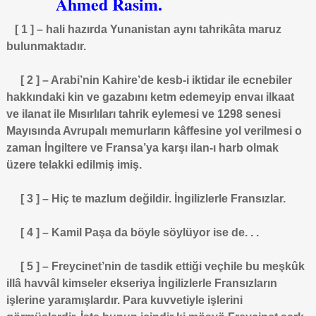
Ahmed Rasim.
[ 1 ] – hali hazırda Yunanistan aynı tahrikâta maruz
bulunmaktadır.
[ 2 ] – Arabi’nin Kahire’de kesb-i iktidar ile ecnebiler
hakkındaki kin ve gazabını ketm edemeyip envaı ilkaat
ve ilanat ile Mısırlıları tahrik eylemesi ve 1298 senesi
Mayısında Avrupalı memurların kâffesine yol verilmesi o
zaman İngiltere ve Fransa’ya karşı ilan-ı harb olmak
üzere telakki edilmiş imiş.
[ 3 ] – Hiç te mazlum değildir. İngilizlerle Fransızlar.
[ 4 ] – Kamil Paşa da böyle söylüyor ise de. . .
[ 5 ] – Freycinet’nin de tasdik ettiği veçhile bu meşkûk
illâ havvâl kimseler ekseriya İngilizlerle Fransızların
işlerine yaramışlardır. Para kuvvetiyle işlerini