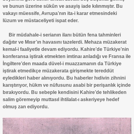
ve bunun üzerine sükûn ve asayiş iade kılınmıştır. Bu
vakayı müessife, Avrupa’nın ita-i karar etmesindeki
lüzum ve müstaceliyeti ispat eder.
Bir müdahale-i serianın ilanı bütün fena tahminleri
dağıtır ve Mısır’ın havasını tazelerdi. Mehaza müzakerat
kemal-i faaliyetle devam ediyordu. Kahire’de Türkiye’nin
konferansa iştirak etmekten imtinaı anladığı ve Fransa ile
İngiltere’den maada düvel-i muazzamanın da Türkiye
iştirak etmedikçe müzakerata girişmekte tereddüt
eyledikleri haber alınıyordu. Bu haberler hıdivin zihnini
karıştırıyor, hükm ve nüfusunu asabi bir perişanlık içinde
bırakıyordu. Bu sebeple kendisini Kahire’de tehlikeden
salim göremeyip muttasıl ihtilalat-ı askeriyeye hedef
olmuş zan ediyordu.