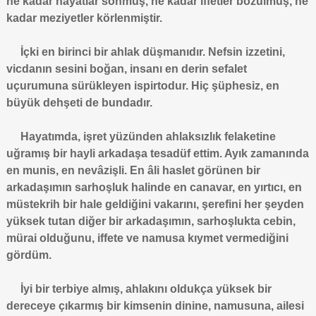
ne kadar hayatlar sönmüş, ne kadar iffetler bozulmuş, ne
kadar meziyetler körlenmiştir.
İçki en birinci bir ahlak düşmanıdır. Nefsin izzetini,
vicdanın sesini boğan, insanı en derin sefalet
uçurumuna sürükleyen ispirtodur. Hiç şüphesiz, en
büyük dehşeti de bundadır.
Hayatımda, işret yüzünden ahlaksızlık felaketine
uğramış bir hayli arkadaşa tesadüf ettim. Ayık zamanında
en munis, en nevâzişli. En âli haslet görünen bir
arkadaşımın sarhoşluk halinde en canavar, en yırtıcı, en
müstekrih bir hale geldiğini vakarını, şerefini her şeyden
yüksek tutan diğer bir arkadaşımın, sarhoşlukta cebin,
mürai olduğunu, iffete ve namusa kıymet vermediğini
gördüm.
İyi bir terbiye almış, ahlakını oldukça yüksek bir
dereceye çıkarmış bir kimsenin dinine, namusuna, ailesi