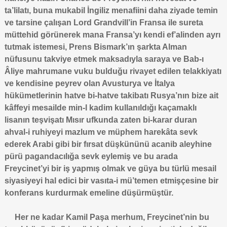
ta’lilatı, buna mukabil İngiliz menafiini daha ziyade temin
ve tarsine çalışan Lord Grandvill’in Fransa ile sureta
müttehid görünerek mana Fransa’yı kendi ef’alinden ayrı
tutmak istemesi, Prens Bismark’ın şarkta Alman
nüfusunu takviye etmek maksadıyla saraya ve Bab-ı
Âliye mahrumane vuku bulduğu rivayet edilen telakkiyatı
ve kendisine peyrev olan Avusturya ve İtalya
hükümetlerinin hatve bi-hatve takibatı Rusya’nın bize ait
kâffeyi mesailde min-l kadim kullanıldığı kaçamaklı
lisanın teşvişatı Mısır ufkunda zaten bi-karar duran
ahval-i ruhiyeyi mazlum ve müphem harekâta sevk
ederek Arabi gibi bir fırsat düşkününü acanib aleyhine
pürü pagandacılığa sevk eylemiş ve bu arada
Freycinet’yi bir iş yapmış olmak ve güya bu türlü mesail
siyasiyeyi hal edici bir vasıta-i mü’temen etmişçesine bir
konferans kurdurmak emeline düşürmüştür.
Her ne kadar Kamil Paşa merhum, Freycinet’nin bu