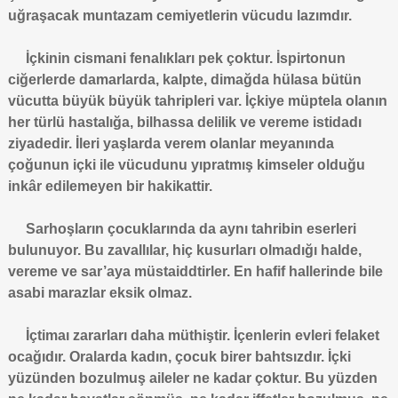
uğraşacak muntazam cemiyetlerin vücudu lazımdır.
İçkinin cismani fenalıkları pek çoktur. İspirtonun
ciğerlerde damarlarda, kalpte, dimağda hülasa bütün
vücutta büyük büyük tahripleri var. İçkiye müptela olanın
her türlü hastalığa, bilhassa delilik ve vereme istidadı
ziyadedir. İleri yaşlarda verem olanlar meyanında
çoğunun içki ile vücudunu yıpratmış kimseler olduğu
inkâr edilemeyen bir hakikattir.
Sarhoşların çocuklarında da aynı tahribin eserleri
bulunuyor. Bu zavallılar, hiç kusurları olmadığı halde,
vereme ve sar’aya müstaiddtirler. En hafif hallerinde bile
asabi marazlar eksik olmaz.
İçtimaı zararları daha müthiştir. İçenlerin evleri felaket
ocağıdır. Oralarda kadın, çocuk birer bahtsızdır. İçki
yüzünden bozulmuş aileler ne kadar çoktur. Bu yüzden