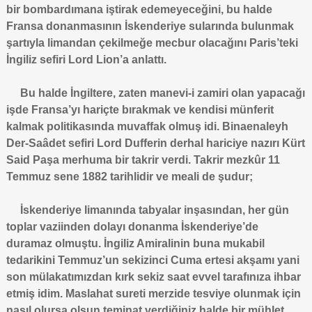
bir bombardımana iştirak edemeyeceğini, bu halde
Fransa donanmasının İskenderiye sularında bulunmak
şartıyla limandan çekilmeğe mecbur olacağını Paris’teki
İngiliz sefiri Lord Lion’a anlattı.
Bu halde İngiltere, zaten manevi-i zamiri olan yapacağı
işde Fransa’yı hariçte bırakmak ve kendisi münferit
kalmak politikasında muvaffak olmuş idi. Binaenaleyh
Der-Saâdet sefiri Lord Dufferin derhal hariciye nazırı Kürt
Said Paşa merhuma bir takrir verdi. Takrir mezkûr 11
Temmuz sene 1882 tarihlidir ve meali de şudur;
İskenderiye limanında tabyalar inşasından, her gün
toplar vaziinden dolayı donanma İskenderiye’de
duramaz olmuştu. İngiliz Amiralinin buna mukabil
tedarikini Temmuz’un sekizinci Cuma ertesi akşamı yani
son mülakatımızdan kırk sekiz saat evvel tarafınıza ihbar
etmiş idim. Maslahat sureti merzide tesviye olunmak için
nasıl olursa olsun teminat verdiğiniz halde bir mühlet