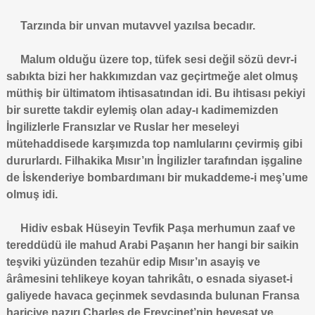
Tarzında bir unvan mutavvel yazılsa becadır.
Malum olduğu üzere top, tüfek sesi değil sözü devr-i
sabıkta bizi her hakkımızdan vaz geçirtmeğe alet olmuş
müthiş bir ültimatom ihtisasatından idi. Bu ihtisası pekiyi
bir surette takdir eylemiş olan aday-ı kadimemizden
İngilizlerle Fransızlar ve Ruslar her meseleyi
mütehaddisede karşımızda top namlularını çevirmiş gibi
dururlardı. Filhakika Mısır’ın İngilizler tarafından işgaline
de İskenderiye bombardımanı bir mukaddeme-i meş’ume
olmuş idi.
Hidiv esbak Hüseyin Tevfik Paşa merhumun zaaf ve
tereddüdü ile mahud Arabi Paşanın her hangi bir saikin
teşviki yüzünden tezahür edip Mısır’ın asayiş ve
ârâmesini tehlikeye koyan tahrikâtı, o esnada siyaset-i
galiyede havaca geçinmek sevdasında bulunan Fransa
hariciye nazırı Charles de Freycinet’nin hevesat ve