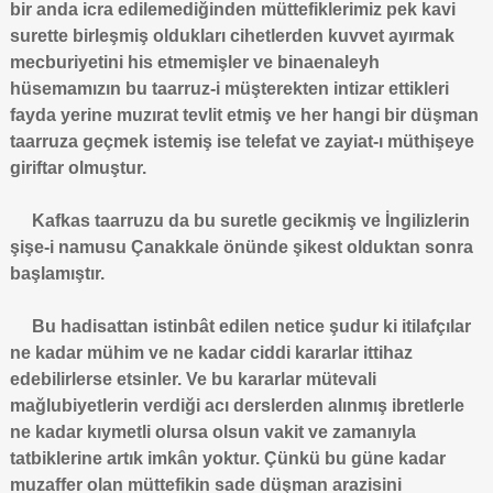
bir anda icra edilemediğinden müttefiklerimiz pek kavi
surette birleşmiş oldukları cihetlerden kuvvet ayırmak
mecburiyetini his etmemişler ve binaenaleyh
hüsemamızın bu taarruz-i müşterekten intizar ettikleri
fayda yerine muzırat tevlit etmiş ve her hangi bir düşman
taarruza geçmek istemiş ise telefat ve zayiat-ı müthişeye
giriftar olmuştur.
Kafkas taarruzu da bu suretle gecikmiş ve İngilizlerin
şişe-i namusu Çanakkale önünde şikest olduktan sonra
başlamıştır.
Bu hadisattan istinbât edilen netice şudur ki itilafçılar
ne kadar mühim ve ne kadar ciddi kararlar ittihaz
edebilirlerse etsinler. Ve bu kararlar mütevali
mağlubiyetlerin verdiği acı derslerden alınmış ibretlerle
ne kadar kıymetli olursa olsun vakit ve zamanıyla
tatbiklerine artık imkân yoktur. Çünkü bu güne kadar
muzaffer olan müttefikin sade düşman arazisini