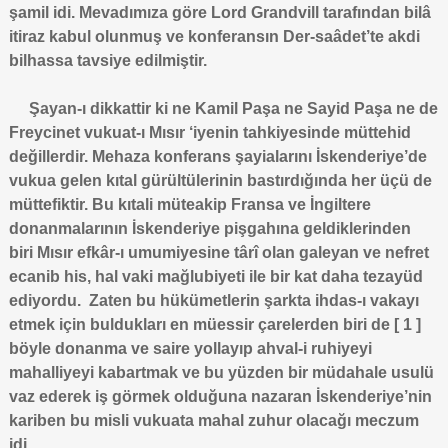
şamil idi. Mevadımıza göre Lord Grandvill tarafından bilâ
itiraz kabul olunmuş ve konferansın Der-saâdet’te akdi
bilhassa tavsiye edilmiştir.
Şayan-ı dikkattir ki ne Kamil Paşa ne Sayid Paşa ne de
Freycinet vukuat-ı Mısır ‘iyenin tahkiyesinde müttehid
değillerdir. Mehaza konferans şayialarını İskenderiye’de
vukua gelen kıtal gürültülerinin bastırdığında her üçü de
müttefiktir. Bu kıtali müteakip Fransa ve İngiltere
donanmalarının İskenderiye pişgahına geldiklerinden
biri Mısır efkâr-ı umumiyesine târî olan galeyan ve nefret
ecanib his, hal vaki mağlubiyeti ile bir kat daha tezayüd
ediyordu. Zaten bu hükümetlerin şarkta ihdas-ı vakayı
etmek için buldukları en müessir çarelerden biri de [ 1 ]
böyle donanma ve saire yollayıp ahval-i ruhiyeyi
mahalliyeyi kabartmak ve bu yüzden bir müdahale usulü
vaz ederek iş görmek olduğuna nazaran İskenderiye’nin
kariben bu misli vukuata mahal zuhur olacağı meczum
idi.