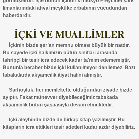
görmüşlerdir. İşte bunun içindir ki mösyö Freycinet şark
limanlarındaki ahval meşkûke erbabının vücudundan
haberdardır.
İÇKİ VE MUALLİMLER
İçkinin bizde şer’an memnu olması büyük bir natdır.
Bu sayede içki halkımızın bütün sınıfları arasında
tahripçi bir tesir icra edecek kadar ta’mim edememiştir.
Bununla beraber bizde içki kullanılmıyor denilemez. Bazı
tabakalarda akşamcılık itiyat halini almıştır.
Sarhoşluk, her memlekette olduğundan ziyade bizde
ayıptır. Fakat münevver diyebileceğimiz tabakada
akşamcılık bütün şaşaasıyla devam etmektedir.
İçki aleyhinde bizde de birkaç kitap yazılmıştır. Bu
kitapların icra ettikleri tesir adetleri kadar azdır diyebiliriz.