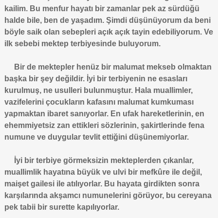
kailim. Bu menfur hayatı bir zamanlar pek az sürdüğü
halde bile, ben de yaşadım. Şimdi düşünüyorum da beni
böyle saik olan sebepleri açık açık tayin edebiliyorum. Ve
ilk sebebi mektep terbiyesinde buluyorum.
Bir de mektepler henüz bir malumat mekseb olmaktan
başka bir şey değildir. İyi bir terbiyenin ne esasları
kurulmuş, ne usulleri bulunmuştur. Hala muallimler,
vazifelerini çocukların kafasını malumat kumkuması
yapmaktan ibaret sanıyorlar. En ufak hareketlerinin, en
ehemmiyetsiz zan ettikleri sözlerinin, şakirtlerinde fena
numune ve duygular tevlit ettiğini düşünemiyorlar.
İyi bir terbiye görmeksizin mekteplerden çıkanlar,
muallimlik hayatına büyük ve ulvi bir mefkûre ile değil,
maişet gailesi ile atılıyorlar. Bu hayata girdikten sonra
karşılarında akşamcı numunelerini görüyor, bu cereyana
pek tabii bir surette kapılıyorlar.