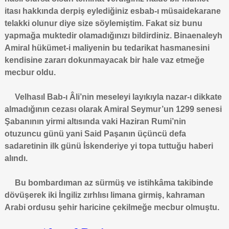
itası hakkında derpiş eylediğiniz esbab-ı müsaidekarane
telakki olunur diye size söylemiştim. Fakat siz bunu
yapmağa muktedir olamadığınızı bildirdiniz. Binaenaleyh
Amiral hükümet-i maliyenin bu tedarikat hasmanesini
kendisine zararı dokunmayacak bir hale vaz etmeğe
mecbur oldu.
Velhasıl Bab-ı Âli’nin meseleyi layıkıyla nazar-ı dikkate
almadığının cezası olarak Amiral Seymur’un 1299 senesi
Şabanının yirmi altısında vaki Haziran Rumi’nin
otuzuncu günü yani Said Paşanın üçüncü defa
sadaretinin ilk günü İskenderiye yi topa tuttuğu haberi
alındı.
Bu bombardıman az sürmüş ve istihkâma takibinde
dövüşerek iki İngiliz zırhlısı limana girmiş, kahraman
Arabi ordusu şehir haricine çekilmeğe mecbur olmuştu.