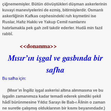
çiğnememişler. Bütün dövüştükleri düşman askerlerinin
kuvayi maneviyelerini de ezmiş, bitirmişlerdir. Osmanlı
askerliğinin Kafkas cephesindeki ruh kıymetini ise
Ruslar, Hafız Hakkı ve Yakup Cemil namlarını
hatırlamakla pek gah zell takdir ederler. Hudâ min fazıl
rabbî.
<<donanma>>
Mısır’ın işgal ve gasbında bir
safha
Bu safha için:
(Mısır’ın İngiliz işgal askerisi altına alınmasına ve bu
işgalin zamanımıza kadar temadi ederek şimdiki şekil
hâdî bürünmesine Yıldız Sarayı ile Bab-ı Âlinin o zaman
ne suretle çalışmış olduklarının bir kısmı beyanındadır.)