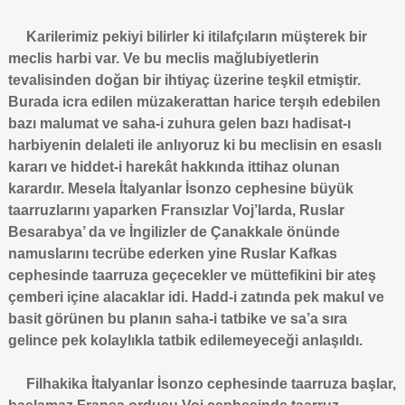
Karilerimiz pekiyi bilirler ki itilafçıların müşterek bir
meclis harbi var. Ve bu meclis mağlubiyetlerin
tevalisinden doğan bir ihtiyaç üzerine teşkil etmiştir.
Burada icra edilen müzakerattan harice terşıh edebilen
bazı malumat ve saha-i zuhura gelen bazı hadisat-ı
harbiyenin delaleti ile anlıyoruz ki bu meclisin en esaslı
kararı ve hiddet-i harekât hakkında ittihaz olunan
karardır. Mesela İtalyanlar İsonzo cephesine büyük
taarruzlarını yaparken Fransızlar Voj’larda, Ruslar
Besarabya’ da ve İngilizler de Çanakkale önünde
namuslarını tecrübe ederken yine Ruslar Kafkas
cephesinde taarruza geçecekler ve müttefikini bir ateş
çemberi içine alacaklar idi. Hadd-i zatında pek makul ve
basit görünen bu planın saha-i tatbike ve sa’a sıra
gelince pek kolaylıkla tatbik edilemeyeceği anlaşıldı.
Filhakika İtalyanlar İsonzo cephesinde taarruza başlar,