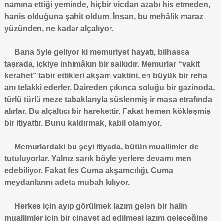
namına ettiği yeminde, hiçbir vicdan azabı his etmeden,
hanis olduğuna şahit oldum. İnsan, bu mehâlik maraz
yüzünden, ne kadar alçalıyor.
Bana öyle geliyor ki memuriyet hayatı, bilhassa
taşrada, içkiye inhimâkın bir saikıdır. Memurlar “vakit
kerahet” tabir ettikleri akşam vaktini, en büyük bir reha
anı telakki ederler. Daireden çıkınca soluğu bir gazinoda,
türlü türlü meze tabaklarıyla süslenmiş ir masa etrafında
alırlar. Bu alçaltıcı bir harekettir. Fakat hemen kökleşmiş
bir itiyattır. Bunu kaldırmak, kabil olamıyor.
Memurlardaki bu şeyi itiyada, bütün muallimler de
tutuluyorlar. Yalnız sarık böyle yerlere devamı men
edebiliyor. Fakat fes Cuma akşamcılığı, Cuma
meydanlarını adeta mubah kılıyor.
Herkes için ayıp görülmek lazım gelen bir halin
muallimler için bir cinayet ad edilmesi lazım geleceğine