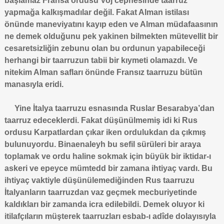
başlamaz Fransa ordusu Voj cephesinde taarruz
yapmağa kalkışmadılar değil. Fakat Alman istilası
önünde maneviyatını kayıp eden ve Alman müdafaasının
ne demek olduğunu pek yakinen bilmekten mütevellit bir
cesaretsizliğin zebunu olan bu ordunun yapabileceği
herhangi bir taarruzun tabii bir kıymeti olamazdı. Ve
nitekim Alman safları önünde Fransız taarruzu bütün
manasıyla eridi.
Yine İtalya taarruzu esnasında Ruslar Besarabya’dan
taarruz edeceklerdi. Fakat düşünülmemiş idi ki Rus
ordusu Karpatlardan çıkar iken ordulukdan da çıkmış
bulunuyordu. Binaenaleyh bu sefil sürüleri bir araya
toplamak ve ordu haline sokmak için büyük bir iktidar-ı
askeri ve epeyce mümtedd bir zamana ihtiyaç vardı. Bu
ihtiyaç vaktiyle düşünülemediğinden Rus taarruzu
İtalyanların taarruzdan vaz geçmek mecburiyetinde
kaldıkları bir zamanda icra edilebildi. Demek oluyor ki
itilafçıların müşterek taarruzları esbab-ı adîde dolayısıyla